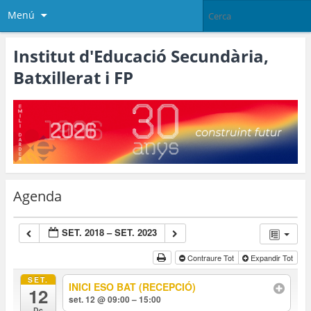
Menú
Institut d'Educació Secundària,
Batxillerat i FP
Agenda
SET. 2018 – SET. 2023
Contraure Tot
Expandir Tot
SET.
INICI ESO BAT (RECEPCIÓ)
12
set. 12 @ 09:00 – 15:00
Dc