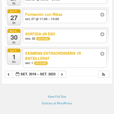
Dj
OCT.
Formación con Ribas
27
oct. 27 @ 11:00 – 13:00
Dt
NOV.
SORTIDA 2N ESO
30
nov. 30
tot el dia
Dt
SET.
EXÀMENS EXTRAORDINÀRIS 1R
1
BATXILLERAT
Dv
set. 1
tot el dia
SET. 2018 – SET. 2023
View Full Site
Gràcies al WordPress