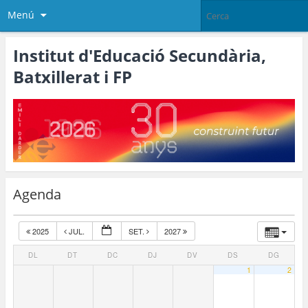
Menú
Institut d'Educació Secundària,
Batxillerat i FP
Agenda
2025
JUL.
SET.
2027
DL
DT
DC
DJ
DV
DS
DG
1
2