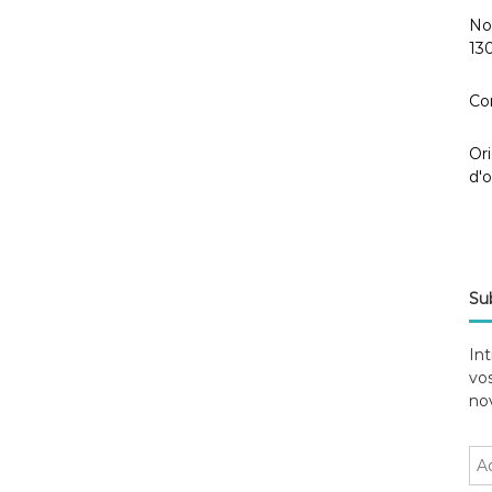
130
Co
Ori
d'
Res
Se
Sub
Int
vos
nov
A
d