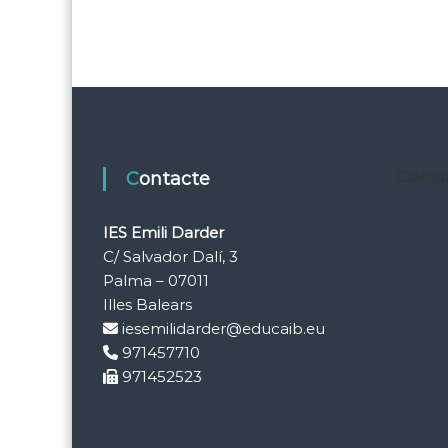
Contacte
Calenda
IES Emili Darder
C/ Salvador Dalí, 3
Palma – 07011
Illes Balears
iesemilidarder@educaib.eu
971457710
971452523