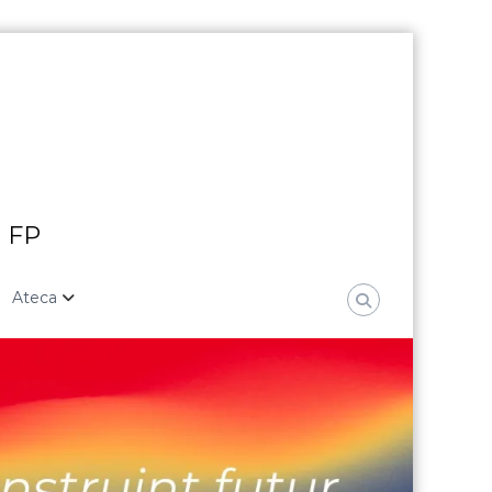
i FP
Ateca