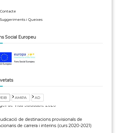
Contacte
Suggeriments i Queixes
ns Social Europeu
vetats
EIB
AMIPA
AD
udicació de destinacions provisionals de
cionaris de carrera i interins (curs 2020-2021)
rmativa publicada per la CEUiR al BOIB (núm.