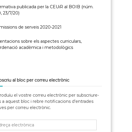
, 23/7/20)
missions de serveis 2020-2021
entacions sobre els aspectes curriculars,
ordenació acadèmica i metodològics
olució per la qual es concedeix el distintiu de
gell de Vida Saludable 2020
scriu al bloc per correu electrònic
roduïu el vostre correu electrònic per subscriure-
 a aquest bloc i rebre notificacions d'entrades
es per correu electrònic.