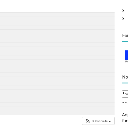
Fo
No
W
Adj
fun
Subscriu-te
No