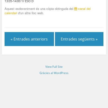
13:05-14:00 1r ESO D
Aquest esdeveniment és una còpia obtinguda del
canal del
calendari
d'un altre lloc web.
« Entrades anteriors
Entrades següents »
View Full Site
Gràcies al WordPress