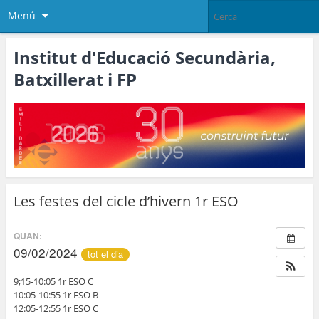
Menú
Institut d'Educació Secundària,
Batxillerat i FP
Les festes del cicle d’hivern 1r ESO
QUAN:
09/02/2024
tot el dia
9;15-10:05 1r ESO C
10:05-10:55 1r ESO B
12:05-12:55 1r ESO C