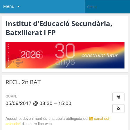
Menú
Institut d'Educació Secundària,
Batxillerat i FP
RECL. 2n BAT
QUAN:
05/09/2017 @ 08:30 – 15:00
Aquest esdeveniment és una còpia obtinguda del
canal del
calendari
d'un altre lloc web.