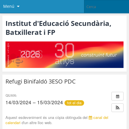
Menú
Institut d'Educació Secundària,
Batxillerat i FP
Refugi Binifaldó 3ESO PDC
QUAN:
14/03/2024 – 15/03/2024
tot el dia
Aquest esdeveniment és una còpia obtinguda del
canal del
calendari
d'un altre lloc web.