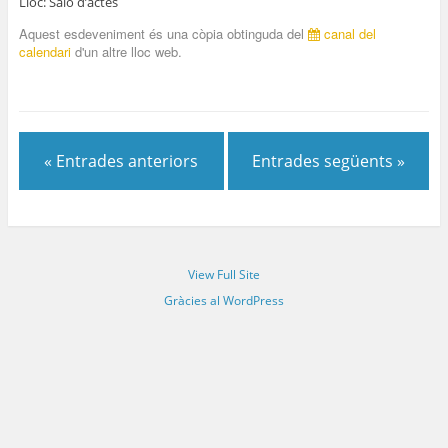
Lloc: Saló d’actes
Aquest esdeveniment és una còpia obtinguda del
canal del
calendari
d'un altre lloc web.
« Entrades anteriors
Entrades següents »
View Full Site
Gràcies al WordPress