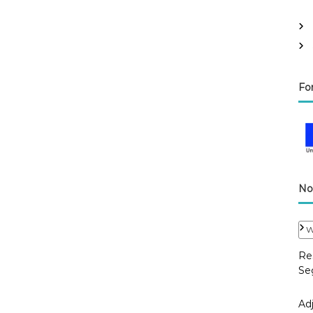
Fo
No
W
Res
Se
Adj