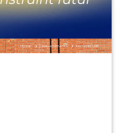
Home
Esdeveniments
Xerrades UIB