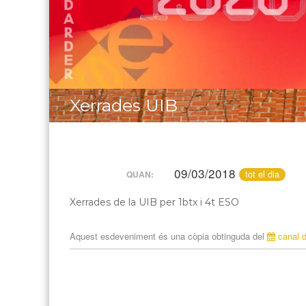
Xerrades UIB
09/03/2018
tot el dia
QUAN:
Xerrades de la UIB per 1btx i 4t ESO
Aquest esdeveniment és una còpia obtinguda del
canal d
N