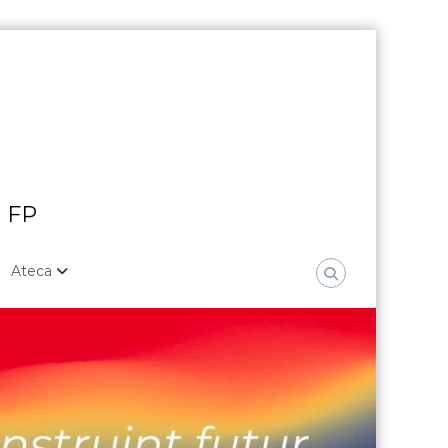
i FP
Ateca