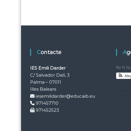
Contacte
A
No hi ha
IES Emili Darder
C/ Salvador Dalí, 3
Afe
Palma – 07011
Illes Balears
Calenda
iesemilidarder@educaib.eu
971457710
971452523