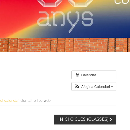
Calendar
Afegir a Calendari
el calendari
d'un altre lloc web.
INICI CICLES (CLASSES)