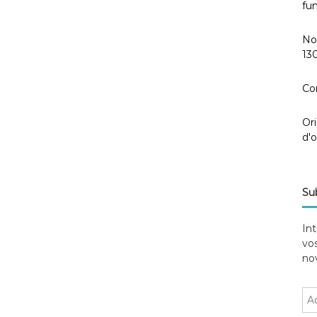
fun
No
130
Co
Ori
d'
Sub
Int
vos
nov
A
d