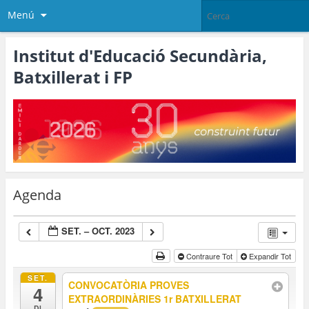
Menú
Institut d'Educació Secundària,
Batxillerat i FP
Agenda
SET. – OCT. 2023
Contraure Tot
Expandir Tot
SET.
CONVOCATÒRIA PROVES
4
EXTRAORDINÀRIES 1r BATXILLERAT
Dl