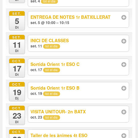
set. 4
tot el dia
SET.
ENTREGA DE NOTES 1r BATXILLERAT
5
set. 5 @ 10:00 – 10:15
Dt
SET.
INICI DE CLASSES
11
set. 11
tot el dia
Dl
OCT.
Sortida Orient 1r ESO C
17
oct. 17
tot el dia
Dt
OCT.
Sortida Orient 1r ESO B
19
oct. 19
tot el dia
Dj
OCT.
VISITA UNITOUR- 2n BATX
23
oct. 23
tot el dia
Dl
OCT.
Taller de les ànimes 4t ESO