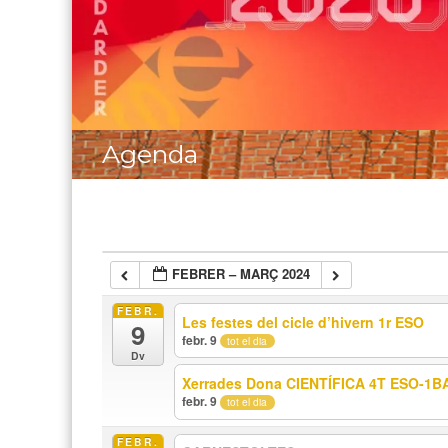
Agenda
FEBRER – MARÇ 2024
FEBR.
Les festes del cicle d’hivern 1r ESO
9
febr. 9
tot el dia
Dv
Xerrades Dona CIENTÍFICA 4T ESO-1B
febr. 9
tot el dia
FEBR.