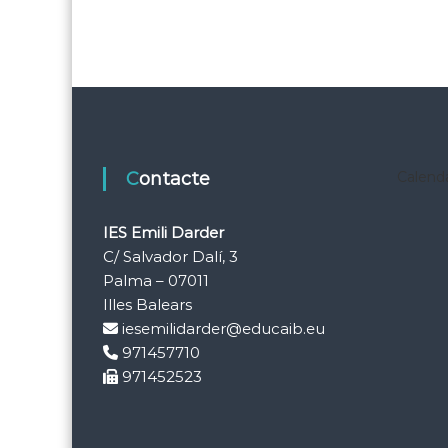
Contacte
Calenda
IES Emili Darder
C/ Salvador Dalí, 3
Palma – 07011
Illes Balears
iesemilidarder@educaib.eu
971457710
971452523