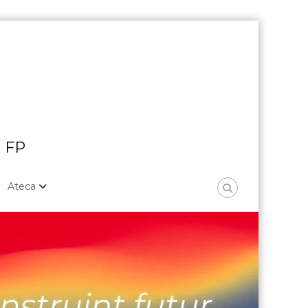
i FP
Ateca