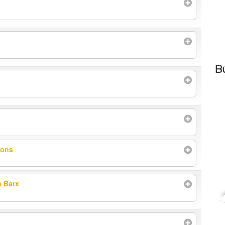
B
ions
n Batx