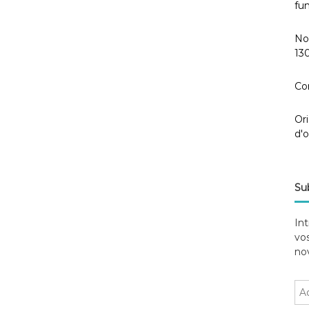
fun
No
130
Co
Ori
d'
Sub
Int
vos
nov
A
d