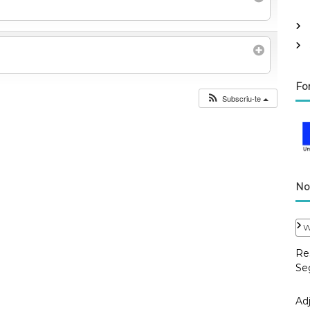
Fo
Subscriu-te
No
W
Res
Se
Adj