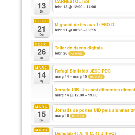
CARNESTOLTES
13
febr. 13 @ 12:00 – 14:00
Dt
FEBR.
Migració de les aus 1r ESO D
21
febr. 21 @ 08:25 – 09:15
Dc
FEBR.
Taller de riscos digitals
26
febr. 26
tot el dia
Dl
MARÇ
Refugi Binifaldó 3ESO PDC
14
març 14 – març 15
tot el dia
Dj
Xerrada UIB. Un camí diferentes direcc
març 14 @ 12:00 – 13:00
MARÇ
Jornada de portes UIB pels alumnes 2
15
març 15
tot el dia
Dv
MARÇ
Demolab 4t A, 4t C, 4t D (FyQ)