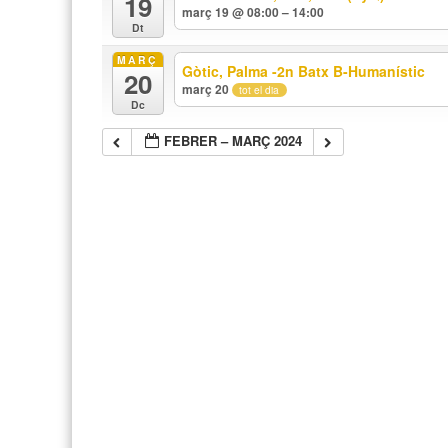
19
març 19 @ 08:00 – 14:00
Dt
MARÇ
Gòtic, Palma -2n Batx B-Humanístic
20
març 20
tot el dia
Dc
FEBRER – MARÇ 2024