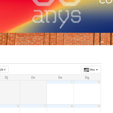
026
Mes
Dj
Dv
Ds
Dg
1
2
6
7
8
9