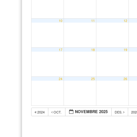
10
11
12
17
18
19
24
25
26
NOVEMBRE 2025
2024
OCT.
DES.
20