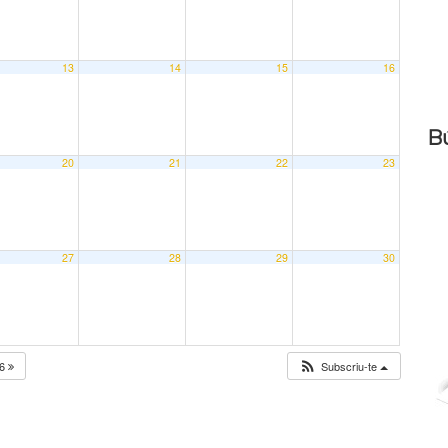
13
14
15
16
B
20
21
22
23
27
28
29
30
26
Subscriu-te