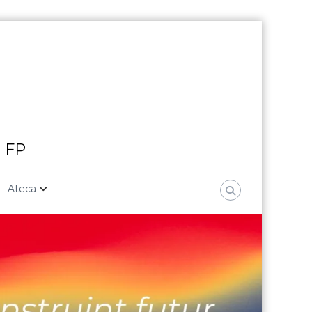
i FP
Ateca