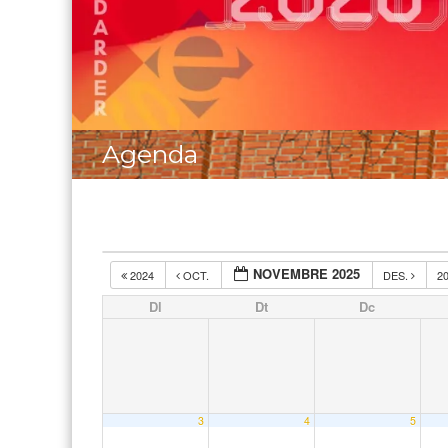
Agenda
NOVEMBRE 2025
2024
OCT.
DES.
2
Dl
Dt
Dc
3
4
5