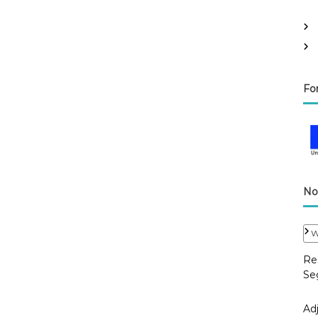
Fo
No
W
Res
Se
Adj