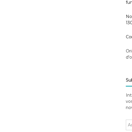
fun
No
130
Co
Ori
d'
Sub
Int
vos
nov
A
d