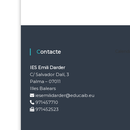
Contacte
Calenda
IES Emili Darder
C/ Salvador Dalí, 3
Palma – 07011
Illes Balears
iesemilidarder@educaib.eu
971457710
971452523