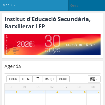
Menú
Institut d'Educació Secundària,
Batxillerat i FP
Agenda
2026
GEN.
MARÇ
2028
DL
DT
DC
DJ
DV
DS
DG
1
2
3
4
5
6
7